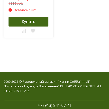
1 336 руб.
Осталась 1 шт.
Купить
2009-2026 © Рукодельный магазин "Хэппи-Хобби" — ИП
"Питковская Надежда Витальевна" ИНН 701733271806 ОГРНИП
311701735300216
+7 (913) 841-07-41