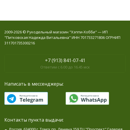
2009-2026 © Рукодельный магазин "Хэппи-Хобби" — ИП
"Питковская Надежда Витальевна" ИНН 701733271806 ОГРНИП
311701735300216
+7 (913) 841-07-41
Ответим с 6.00 до 16.45 мск
Написать в мессенджеры:
Контакты пункта выдачи:
Россия, 634000 г. Томск пр. Ленина 159 ТЦ "Проспект" Галерея