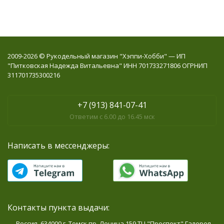
2009-2026 © Рукодельный магазин "Хэппи-Хобби" — ИП
"Питковская Надежда Витальевна" ИНН 701733271806 ОГРНИП
311701735300216
+7 (913) 841-07-41
Ответим с 6.00 до 16.45 мск
Написать в мессенджеры:
Контакты пункта выдачи:
Россия, 634000 г. Томск пр. Ленина 159 ТЦ "Проспект" Галерея