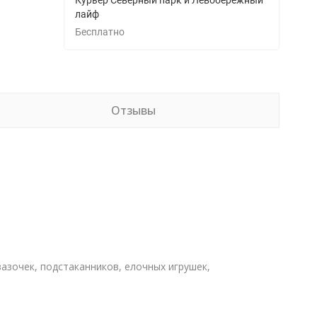
Курьер Северный парк и Левобережный
лайф
Бесплатно
Отзывы
азочек, подстаканников, елочных игрушек,