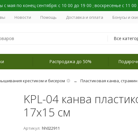
 с мая по конец сентября:
с 10 00 до 19 00
воскресенье
с 11 00
;
вы
Новости
Помощь
Доставка и оплата
Бонусы и ск
Все катего
ки
Распродажа до 50%
Подароч
вышивания крестиком и бисером
Пластиковая канва, страмин
KPL-04 канва пласти
17х15 см
Артикул:
hh022911