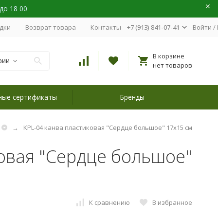
 до 18 00
идки
Возврат товара
Контакты
+7 (913) 841-07-41
Войти
/
В корзине
рии
нет товаров
ные сертификаты
Бренды
KPL-04 канва пластиковая "Сердце большое" 17х15 см
ковая "Сердце большое"
К сравнению
В избранное