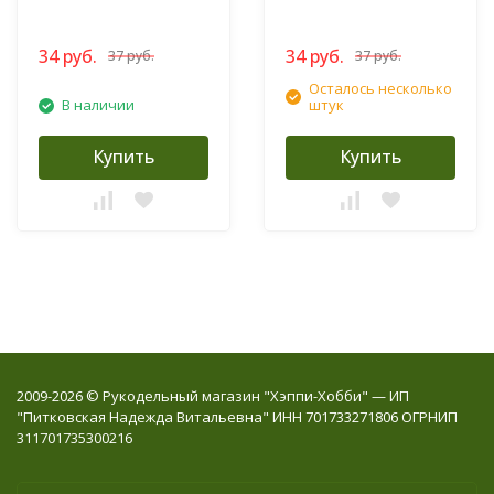
34 руб.
34 руб.
37 руб.
37 руб.
Осталось несколько
В наличии
штук
Купить
Купить
2009-2026 © Рукодельный магазин "Хэппи-Хобби" — ИП
"Питковская Надежда Витальевна" ИНН 701733271806 ОГРНИП
311701735300216