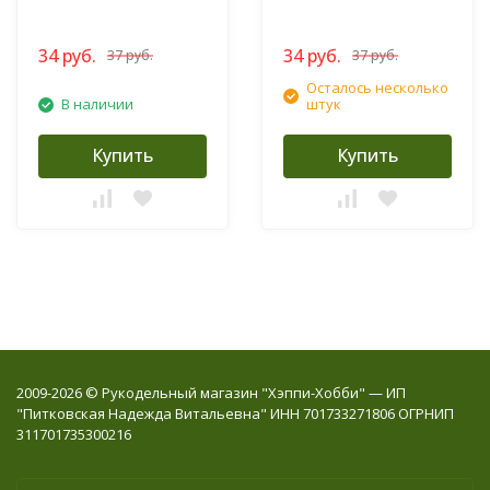
34 руб.
34 руб.
37 руб.
37 руб.
Осталось несколько
В наличии
штук
Купить
Купить
2009-2026 © Рукодельный магазин "Хэппи-Хобби" — ИП
"Питковская Надежда Витальевна" ИНН 701733271806 ОГРНИП
311701735300216