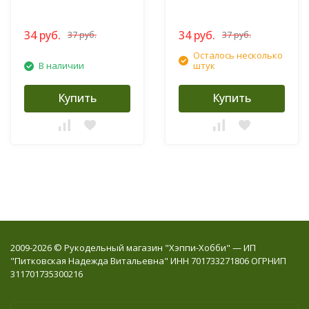
34 руб.
34 руб.
37 руб.
37 руб.
Осталось несколько
В наличии
штук
Купить
Купить
2009-2026 © Рукодельный магазин "Хэппи-Хобби" — ИП
"Питковская Надежда Витальевна" ИНН 701733271806 ОГРНИП
311701735300216