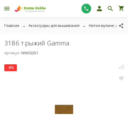
Главная
Аксессуары для вышивания
Нитки мулине для в
3186 т.рыжий Gamma
Артикул:
hh012251
-8%