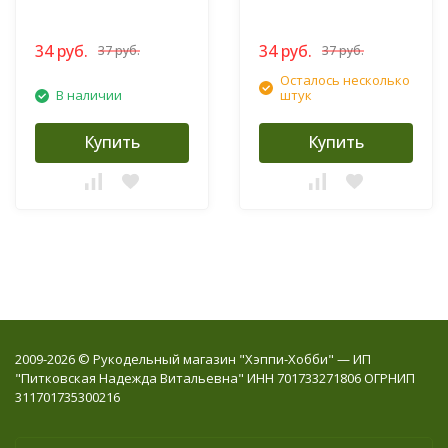
34 руб.
34 руб.
37 руб.
37 руб.
Осталось несколько
В наличии
штук
Купить
Купить
2009-2026 © Рукодельный магазин "Хэппи-Хобби" — ИП
"Питковская Надежда Витальевна" ИНН 701733271806 ОГРНИП
311701735300216