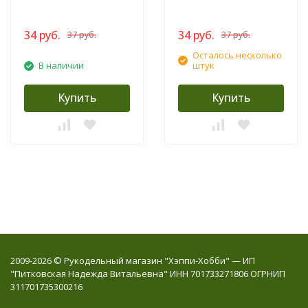
34 руб.
34 руб.
37 руб.
37 руб.
Осталось несколько
В наличии
штук
Купить
Купить
2009-2026 © Рукодельный магазин "Хэппи-Хобби" — ИП
"Питковская Надежда Витальевна" ИНН 701733271806 ОГРНИП
311701735300216