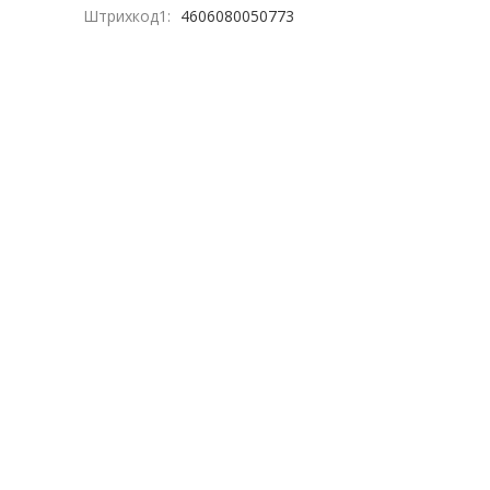
Штрихкод1:
4606080050773