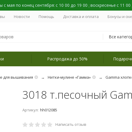
 с мая по конец сентября:
с 10 00 до 19 00
воскресенье
с 11 00
;
вы
Новости
Помощь
Доставка и оплата
Бонусы и ск
Все катего
ки
Распродажа до 50%
Подароч
не для вышивания
Нитки-мулине «Гамма»
Gamma хлопк
3018 т.песочный Ga
Артикул:
hh012085
Написать отзыв