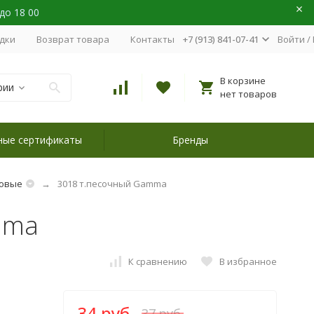
 до 18 00
идки
Возврат товара
Контакты
+7 (913) 841-07-41
Войти
/
В корзине
рии
нет товаров
ные сертификаты
Бренды
овые
3018 т.песочный Gamma
mma
К сравнению
В избранное
34 руб.
37 руб.