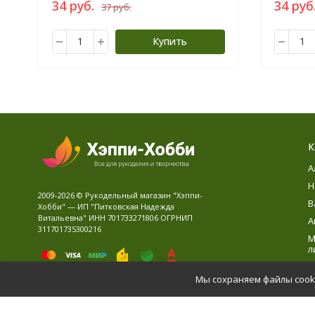
34 руб.
34 руб
37 руб.
Купить
К
А
Н
2009-2026 © Рукодельный магазин "Хэппи-
В
Хобби" — ИП "Питковская Надежда
Витальевна" ИНН 701733271806 ОГРНИП
А
311701735300216
М
л
В
Мы сохраняем файлы cooki
Д
Политика персональных данных
Карта сайта