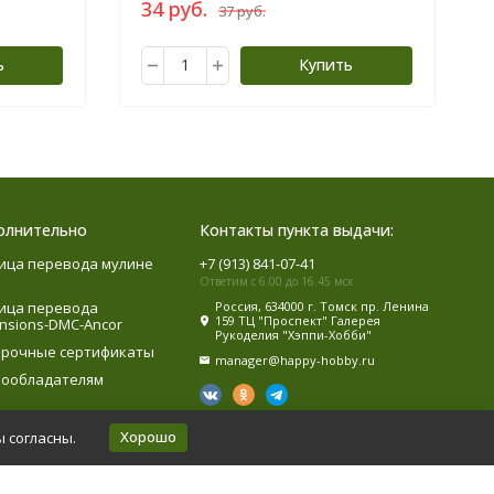
34 руб.
37 руб.
ь
Купить
олнительно
Контакты пункта выдачи:
ица перевода мулине
+7 (913) 841-07-41
Ответим с 6.00 до 16.45 мск
ица перевода
Россия, 634000 г. Томск пр. Ленина
159 ТЦ "Проспект" Галерея
nsions-DMC-Ancor
Рукоделия "Хэппи-Хобби"
рочные сертификаты
manager@happy-hobby.ru
ообладателям
Хорошо
ы согласны.