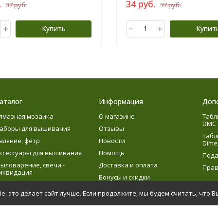
.
34 руб.
37 руб.
37 руб.
Купить
Купит
аталог
Информация
Доп
лмазная мозаика
О магазине
Табл
DMC
аборы для вышивания
Отзывы
Табл
аляние, фетр
Новости
Dime
ксессуары для вышивания
Помощь
Пода
ыловарение, свечи -
Доставка и оплата
Прав
иквидация
Бонусы и скидки
язание
e: это делает сайт лучше. Если продолжите, мы будем считать, что В
етское творчество