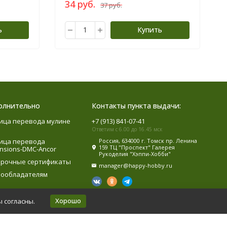
34 руб.
37 руб.
ь
Купить
олнительно
Контакты пункта выдачи:
ица перевода мулине
+7 (913) 841-07-41
Ответим с 6.00 до 16.45 мск
ица перевода
Россия, 634000 г. Томск пр. Ленина
159 ТЦ "Проспект" Галерея
nsions-DMC-Ancor
Рукоделия "Хэппи-Хобби"
рочные сертификаты
manager@happy-hobby.ru
ообладателям
Хорошо
ы согласны.