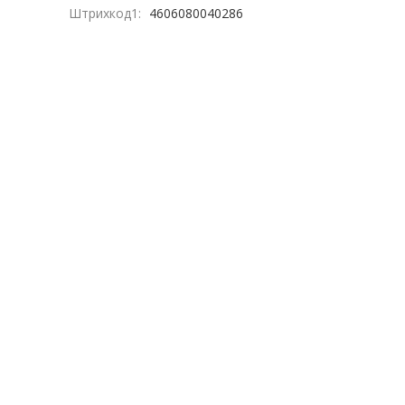
Штрихкод1:
4606080040286