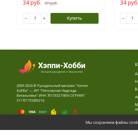
34 руб.
34 руб
37 руб.
Купить
К
А
Н
2009-2026 © Рукодельный магазин "Хэппи-
В
Хобби" — ИП "Питковская Надежда
Витальевна" ИНН 701733271806 ОГРНИП
А
311701735300216
М
л
В
Мы сохраняем файлы cooki
Д
Политика персональных данных
Карта сайта