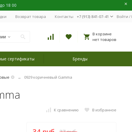
 до 18 00
идки
Возврат товара
Контакты
+7 (913) 841-07-41
Войти
/
В корзине
рии
нет товаров
ные сертификаты
Бренды
овые
0929 коричневый Gamma
amma
К сравнению
В избранное
34 руб.
37 руб.