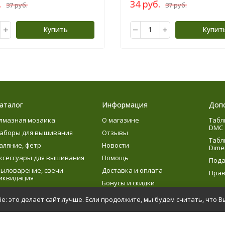
.
34 руб.
37 руб.
37 руб.
Купить
Купит
аталог
Информация
Доп
лмазная мозаика
О магазине
Табл
DMC
аборы для вышивания
Отзывы
Табл
аляние, фетр
Новости
Dime
ксессуары для вышивания
Помощь
Пода
ыловарение, свечи -
Доставка и оплата
Прав
иквидация
Бонусы и скидки
язание
e: это делает сайт лучше. Если продолжите, мы будем считать, что В
етское творчество