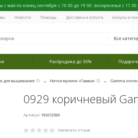
 с мая по конец сентября:
с 10 00 до 19 00
воскресенье
с 11 00
;
вы
Новости
Помощь
Доставка и оплата
Бонусы и ск
Все катего
ки
Распродажа до 50%
Подароч
не для вышивания
Нитки-мулине «Гамма»
Gamma хлопк
0929 коричневый G
Артикул:
hh012060
Написать отзыв