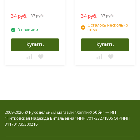
34 руб.
34 руб.
37 руб.
37 руб.
Осталось несколько
В наличии
штук
Купить
Купить
2009-2026 © Рукодельный магазин "Хэппи-Хобби" — ИП
"Питковская Надежда Витальевна" ИНН 701733271806 ОГРНИП
311701735300216