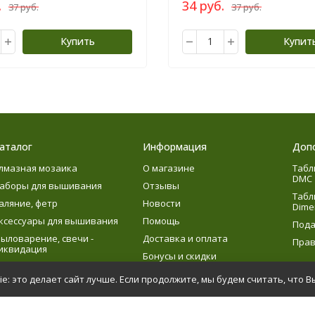
.
34 руб.
37 руб.
37 руб.
Купить
Купит
аталог
Информация
Доп
лмазная мозаика
О магазине
Табл
DMC
аборы для вышивания
Отзывы
Табл
аляние, фетр
Новости
Dime
ксессуары для вышивания
Помощь
Пода
ыловарение, свечи -
Доставка и оплата
Прав
иквидация
Бонусы и скидки
язание
e: это делает сайт лучше. Если продолжите, мы будем считать, что В
етское творчество