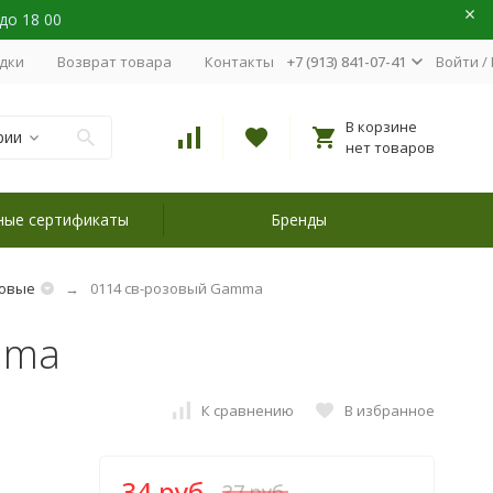
 до 18 00
идки
Возврат товара
Контакты
+7 (913) 841-07-41
Войти
/
В корзине
рии
нет товаров
ные сертификаты
Бренды
овые
0114 св-розовый Gamma
mma
К сравнению
В избранное
34 руб.
37 руб.