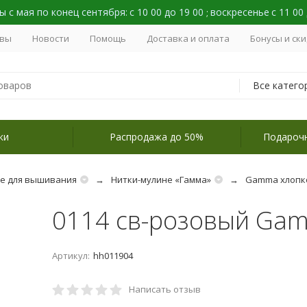
 с мая по конец сентября:
с 10 00 до 19 00
воскресенье
с 11 00
;
вы
Новости
Помощь
Доставка и оплата
Бонусы и ск
Все катего
ки
Распродажа до 50%
Подароч
не для вышивания
Нитки-мулине «Гамма»
Gamma хлопк
0114 св-розовый Ga
Артикул:
hh011904
Написать отзыв