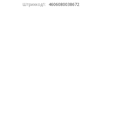
Штрихкод1:
4606080038672