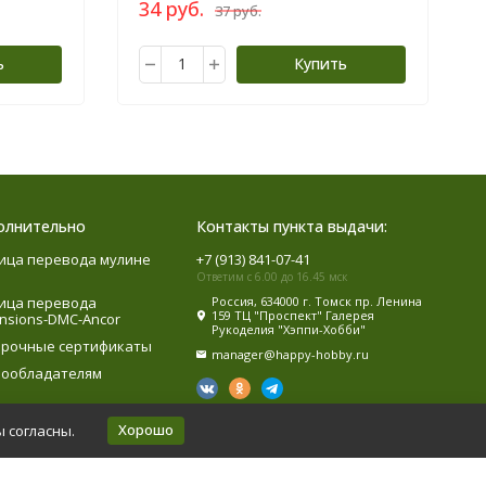
34 руб.
37 руб.
ь
Купить
олнительно
Контакты пункта выдачи:
ица перевода мулине
+7 (913) 841-07-41
Ответим с 6.00 до 16.45 мск
ица перевода
Россия, 634000 г. Томск пр. Ленина
159 ТЦ "Проспект" Галерея
nsions-DMC-Ancor
Рукоделия "Хэппи-Хобби"
рочные сертификаты
manager@happy-hobby.ru
ообладателям
Хорошо
ы согласны.