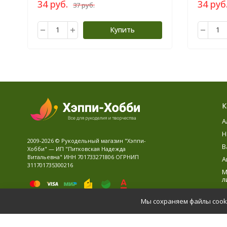
34 руб.
34 руб
37 руб.
Купить
К
А
Н
2009-2026 © Рукодельный магазин "Хэппи-
В
Хобби" — ИП "Питковская Надежда
Витальевна" ИНН 701733271806 ОГРНИП
А
311701735300216
М
л
В
Мы сохраняем файлы cooki
Д
Политика персональных данных
Карта сайта