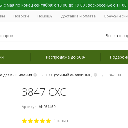
 с мая по конец сентября:
с 10 00 до 19 00
воскресенье
с 11 00
;
вы
Новости
Помощь
Доставка и оплата
Бонусы и ск
Все катего
ки
Распродажа до 50%
Подароч
не для вышивания
СХС (точный аналог DMC)
3847 СХС
3847 СХС
Артикул:
hh051459
1 отзыв