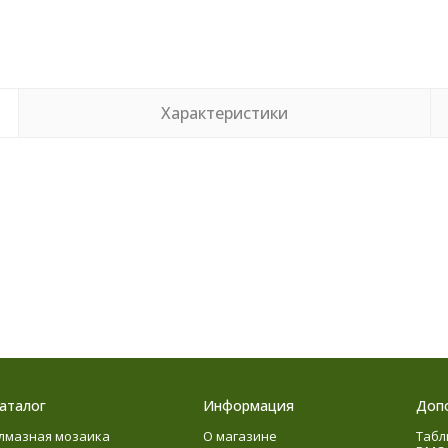
Характеристики
аталог
Информация
Доп
лмазная мозаика
О магазине
Табл