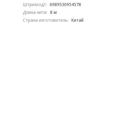
Штрихкод1:
6989530954578
Длина нити:
8 м
Страна изготовитель:
Китай