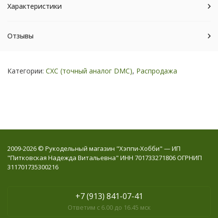
Характеристики
Отзывы
Категории:
СХС (точный аналог DMC)
,
Распродажа
2009-2026 © Рукодельный магазин "Хэппи-Хобби" — ИП
"Питковская Надежда Витальевна" ИНН 701733271806 ОГРНИП
311701735300216
+7 (913) 841-07-41
Ответим с 6.00 до 16.45 мск