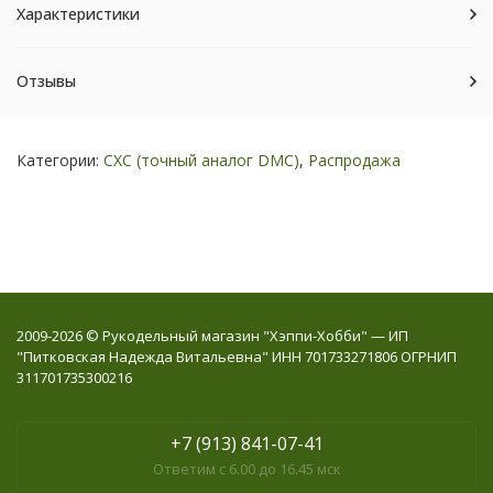
Характеристики
Отзывы
Категории:
СХС (точный аналог DMC)
,
Распродажа
2009-2026 © Рукодельный магазин "Хэппи-Хобби" — ИП
"Питковская Надежда Витальевна" ИНН 701733271806 ОГРНИП
311701735300216
+7 (913) 841-07-41
Ответим с 6.00 до 16.45 мск