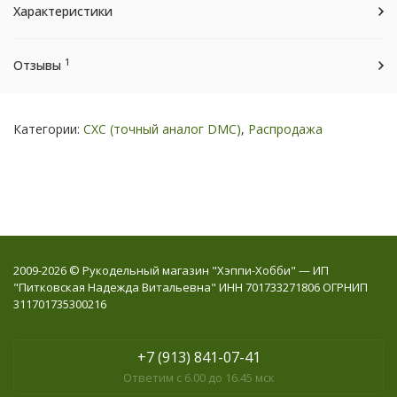
Характеристики
1
Отзывы
Категории:
СХС (точный аналог DMC)
,
Распродажа
2009-2026 © Рукодельный магазин "Хэппи-Хобби" — ИП
"Питковская Надежда Витальевна" ИНН 701733271806 ОГРНИП
311701735300216
+7 (913) 841-07-41
Ответим с 6.00 до 16.45 мск