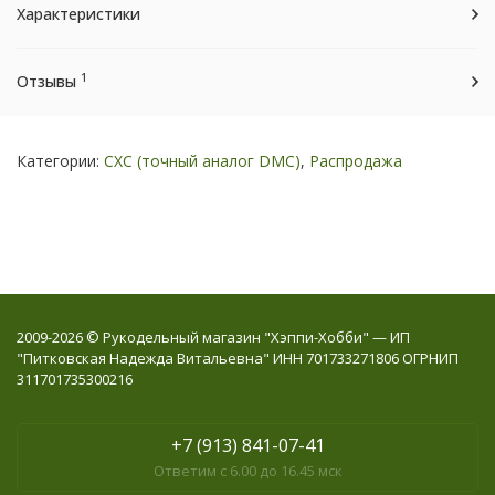
Характеристики
1
Отзывы
Категории:
СХС (точный аналог DMC)
,
Распродажа
2009-2026 © Рукодельный магазин "Хэппи-Хобби" — ИП
"Питковская Надежда Витальевна" ИНН 701733271806 ОГРНИП
311701735300216
+7 (913) 841-07-41
Ответим с 6.00 до 16.45 мск