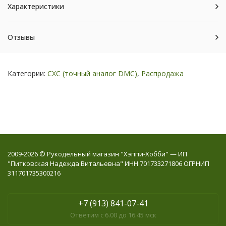
Характеристики
Отзывы
Категории:
СХС (точный аналог DMC)
,
Распродажа
2009-2026 © Рукодельный магазин "Хэппи-Хобби" — ИП
"Питковская Надежда Витальевна" ИНН 701733271806 ОГРНИП
311701735300216
+7 (913) 841-07-41
Ответим с 6.00 до 16.45 мск