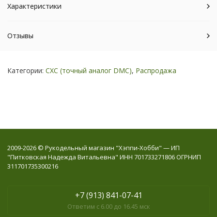
Характеристики
Отзывы
Категории:
СХС (точный аналог DMC)
,
Распродажа
2009-2026 © Рукодельный магазин "Хэппи-Хобби" — ИП
"Питковская Надежда Витальевна" ИНН 701733271806 ОГРНИП
311701735300216
+7 (913) 841-07-41
Ответим с 6.00 до 16.45 мск