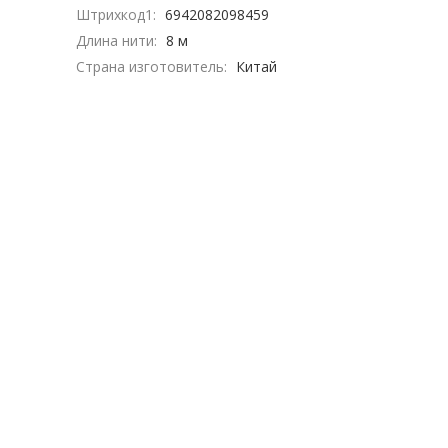
Штрихкод1:
6942082098459
Длина нити:
8 м
Страна изготовитель:
Китай