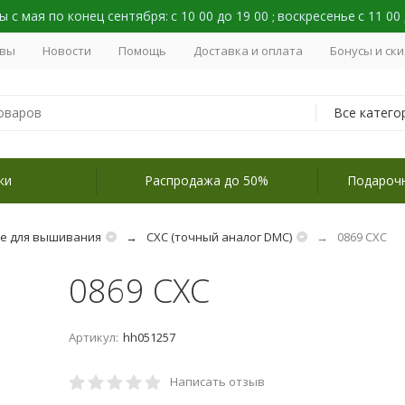
 с мая по конец сентября:
с 10 00 до 19 00
воскресенье
с 11 00
;
вы
Новости
Помощь
Доставка и оплата
Бонусы и ск
Все катего
ки
Распродажа до 50%
Подароч
не для вышивания
СХС (точный аналог DMC)
0869 СХС
0869 СХС
Артикул:
hh051257
Написать отзыв