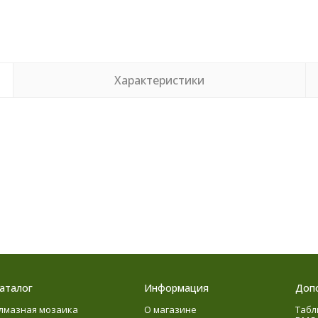
Характеристики
аталог
Информация
Доп
лмазная мозаика
О магазине
Табл