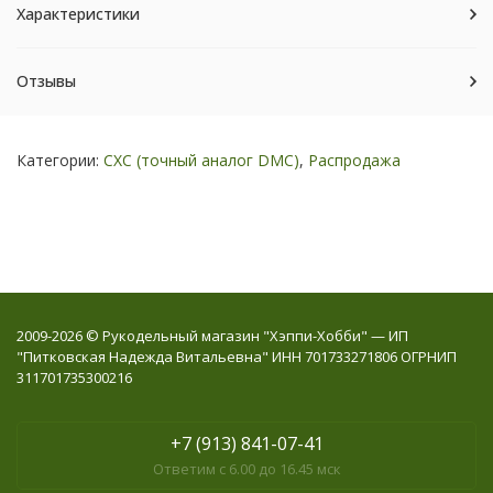
Характеристики
Отзывы
Категории:
СХС (точный аналог DMC)
,
Распродажа
2009-2026 © Рукодельный магазин "Хэппи-Хобби" — ИП
"Питковская Надежда Витальевна" ИНН 701733271806 ОГРНИП
311701735300216
+7 (913) 841-07-41
Ответим с 6.00 до 16.45 мск