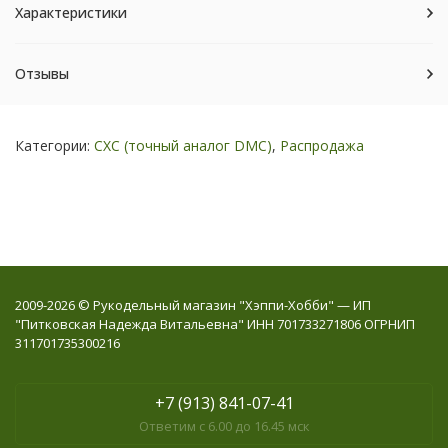
Характеристики
Отзывы
Категории:
СХС (точный аналог DMC)
,
Распродажа
2009-2026 © Рукодельный магазин "Хэппи-Хобби" — ИП
"Питковская Надежда Витальевна" ИНН 701733271806 ОГРНИП
311701735300216
+7 (913) 841-07-41
Ответим с 6.00 до 16.45 мск