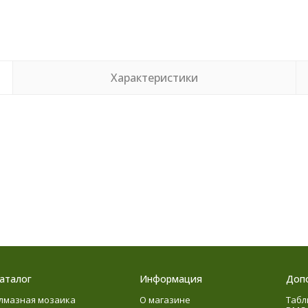
Характеристики
аталог
Информация
Доп
лмазная мозаика
О магазине
Табл