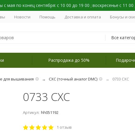
 с мая по конец сентября:
с 10 00 до 19 00
воскресенье
с 11 00
;
вы
Новости
Помощь
Доставка и оплата
Бонусы и ск
Все катего
ки
Распродажа до 50%
Подароч
не для вышивания
СХС (точный аналог DMC)
0733 СХС
0733 СХС
Артикул:
hh051192
1 отзыв