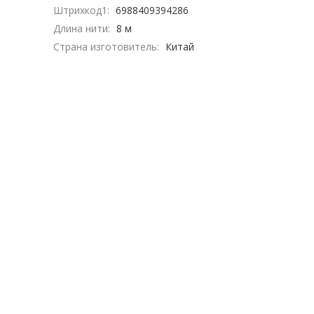
Штрихкод1:
6988409394286
Длина нити:
8 м
Страна изготовитель:
Китай