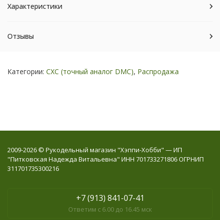
Характеристики
Отзывы
Категории:
СХС (точный аналог DMC)
,
Распродажа
2009-2026 © Рукодельный магазин "Хэппи-Хобби" — ИП
"Питковская Надежда Витальевна" ИНН 701733271806 ОГРНИП
311701735300216
+7 (913) 841-07-41
Ответим с 6.00 до 16.45 мск