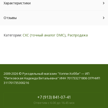
Характеристики
Отзывы
Категории:
СХС (точный аналог DMC)
,
Распродажа
2009-2026 © Рукодельный магазин "Хэппи-Хобби" — ИП
"Питковская Надежда Витальевна" ИНН 701733271806 ОГРНИП
311701735300216
+7 (913) 841-07-41
Ответим с 6.00 до 16.45 мск