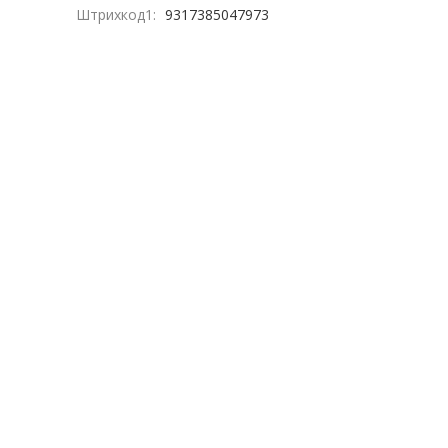
Штрихкод1:
9317385047973