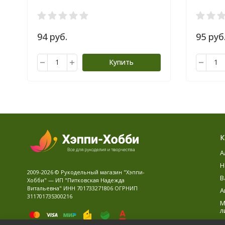
94 руб.
95 руб
Купить
К
А
Н
2009-2026 © Рукодельный магазин "Хэппи-
В
Хобби" — ИП "Питковская Надежда
Витальевна" ИНН 701733271806 ОГРНИП
А
311701735300216
М
л
В