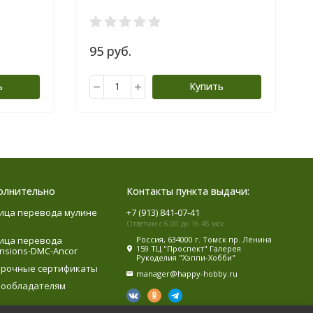
95 руб.
ь
Купить
олнительно
Контакты пункта выдачи:
ица перевода мулине
+7 (913) 841-07-41
Ответим с 6.00 до 16.45 мск
ица перевода
Россия, 634000 г. Томск пр. Ленина
159 ТЦ "Проспект" Галерея
nsions-DMC-Ancor
Рукоделия "Хэппи-Хобби"
рочные сертификаты
manager@happy-hobby.ru
ообладателям