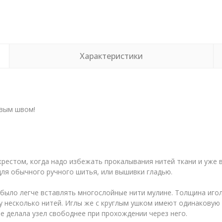
Характеристики
овым швом!
рестом, когда надо избежать прокалывания нитей ткани и уже 
для обычного ручного шитья, или вышивки гладью.
ыло легче вставлять многослойные нити мулине. Толщина игол
зу несколько нитей. Иглы же с круглым ушком имеют одинаковую
не делала узел свободнее при прохождении через него.