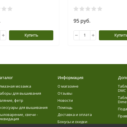
.
95 руб.
Купить
Купит
аталог
Информация
Доп
лмазная мозаика
О магазине
Табл
DMC
аборы для вышивания
Отзывы
Табл
аляние, фетр
Новости
Dime
ксессуары для вышивания
Помощь
Пода
ыловарение, свечи -
Доставка и оплата
Прав
иквидация
Бонусы и скидки
язание