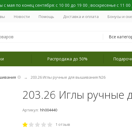
 с мая по конец сентября:
с 10 00 до 19 00
воскресенье
с 11 00
;
вы
Новости
Помощь
Доставка и оплата
Бонусы и ск
Все катего
ки
Распродажа до 50%
Подароч
ышивания
203.26 Иглы ручные для вышивания N26
203.26 Иглы ручные 
Артикул:
hh004440
1 отзыв