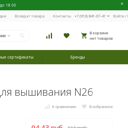
 до 18 00
идки
Возврат товара
Контакты
+7 (913) 841-07-41
Войти
/
В корзине
рии
нет товаров
ные сертификаты
Бренды
для вышивания N26
К сравнению
В избранное
94,43 руб.
111 руб.