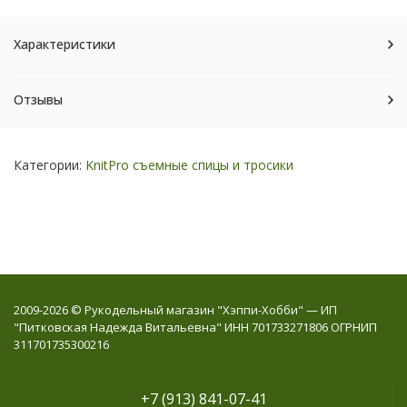
Характеристики
Отзывы
Категории:
KnitPro съемные спицы и тросики
2009-2026 © Рукодельный магазин "Хэппи-Хобби" — ИП
"Питковская Надежда Витальевна" ИНН 701733271806 ОГРНИП
311701735300216
+7 (913) 841-07-41