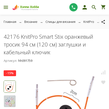
Главная
Вязание
Спицы для вязания
KnitPro
Knit
42176 KnitPro Smart Stix оранжевый
тросик 94 см (120 см) заглушки и
кабельный ключик
Артикул:
hh091759
-15%