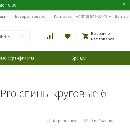
 до 18 00
идки
Возврат товара
Контакты
+7 (913) 841-07-41
Войти
/
В корзине
рии
нет товаров
ные сертификаты
Бренды
tPro спицы круговые 6
К сравнению
В избранное