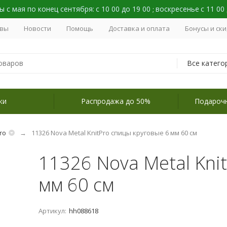
 с мая по конец сентября:
с 10 00 до 19 00
воскресенье
с 11 00
;
вы
Новости
Помощь
Доставка и оплата
Бонусы и ск
Все катего
ки
Распродажа до 50%
Подароч
ro
11326 Nova Metal KnitPro спицы круговые 6 мм 60 см
11326 Nova Metal Kni
мм 60 см
Артикул:
hh088618