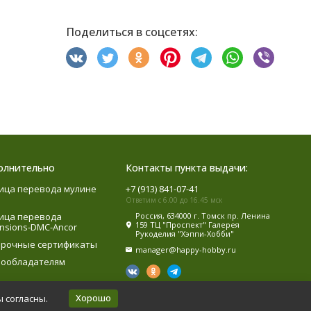
Поделиться в соцсетях:
олнительно
Контакты пункта выдачи:
ица перевода мулине
+7 (913) 841-07-41
Ответим с 6.00 до 16.45 мск
ица перевода
Россия, 634000 г. Томск пр. Ленина
159 ТЦ "Проспект" Галерея
nsions-DMC-Ancor
Рукоделия "Хэппи-Хобби"
рочные сертификаты
manager@happy-hobby.ru
ообладателям
Хорошо
ы согласны.