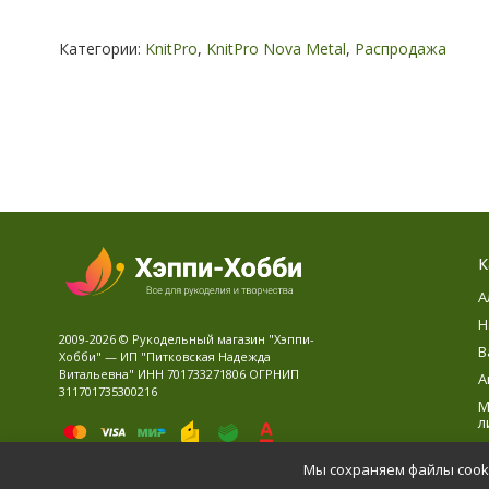
Категории:
KnitPro
,
KnitPro Nova Metal
,
Распродажа
К
А
Н
2009-2026 © Рукодельный магазин "Хэппи-
В
Хобби" — ИП "Питковская Надежда
Витальевна" ИНН 701733271806 ОГРНИП
А
311701735300216
М
л
В
Мы сохраняем файлы cooki
Д
Политика персональных данных
Карта сайта