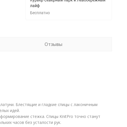
Курьер Северный парк и Левобережный
лайф
Бесплатно
Отзывы
латуни. Блестящие и гладкие спицы с лаконичным
елых идей.
формирование стежка. Спицы KnitPro точно станут
ьких часов без усталости рук.