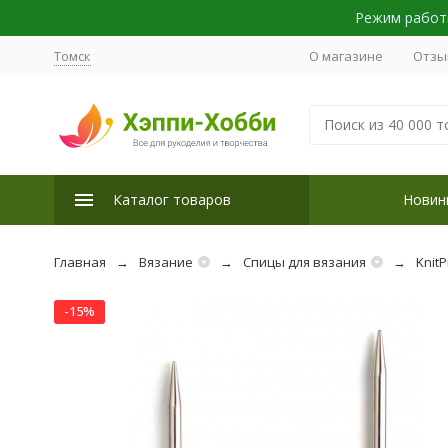
Режим работы
Томск
О магазине
Отзы
Каталог товаров
Новин
Главная
Вязание
Спицы для вязания
KnitP
-15%