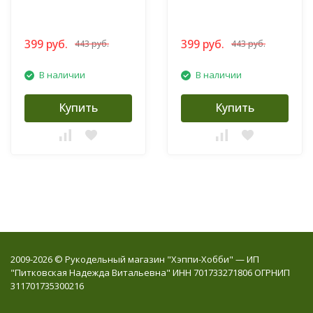
399 руб.
399 руб.
443 руб.
443 руб.
В наличии
В наличии
Купить
Купить
2009-2026 © Рукодельный магазин "Хэппи-Хобби" — ИП
"Питковская Надежда Витальевна" ИНН 701733271806 ОГРНИП
311701735300216