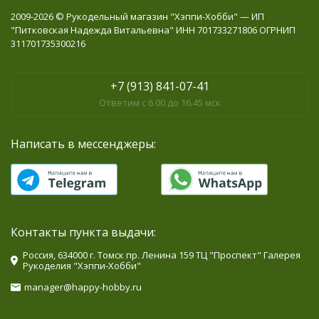
2009-2026 © Рукодельный магазин "Хэппи-Хобби" — ИП
"Питковская Надежда Витальевна" ИНН 701733271806 ОГРНИП
311701735300216
+7 (913) 841-07-41
Ответим с 6.00 до 16.45 мск
Написать в мессенджеры:
Контакты пункта выдачи:
Россия, 634000 г. Томск пр. Ленина 159 ТЦ "Проспект" Галерея
Рукоделия "Хэппи-Хобби"
manager@happy-hobby.ru