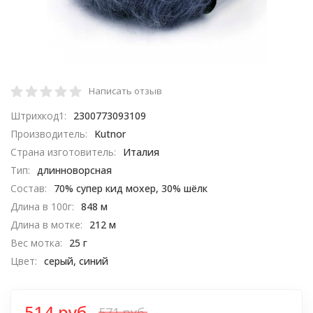
Написать отзыв
Штрихкод1:
2300773093109
Производитель:
Kutnor
Страна изготовитель:
Италия
Тип:
длинноворсная
Состав:
70% супер кид мохер, 30% шёлк
Длина в 100г:
848 м
Длина в мотке:
212 м
Вес мотка:
25 г
Цвет:
серый, синий
514 руб.
571 руб.