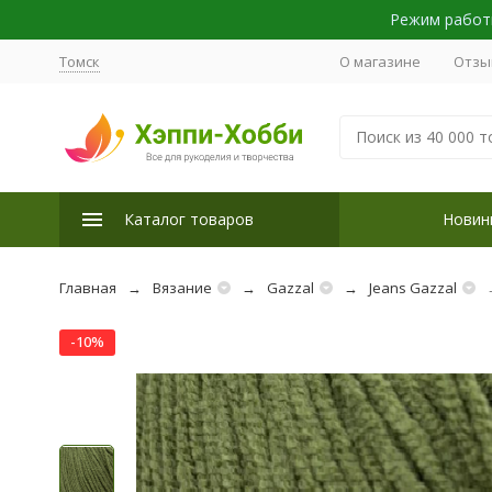
Режим работы
Томск
О магазине
Отзы
Каталог товаров
Новин
Главная
Вязание
Gazzal
Jeans Gazzal
-10%