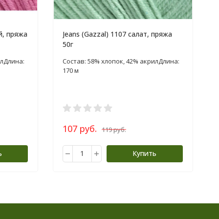
й, пряжа
Jeans (Gazzal) 1107 салат, пряжа
50г
​ Длина:
Состав: 58% хлопок, 42% акрил​ Длина:
170 м
107 руб.
119 руб.
ь
Купить