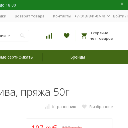
 до 18 00
идки
Возврат товара
Контакты
+7 (913) 841-07-41
Войти
/
В корзине
рии
нет товаров
ные сертификаты
Бренды
лива, пряжа 50г
К сравнению
В избранное
107 руб.
119 руб.