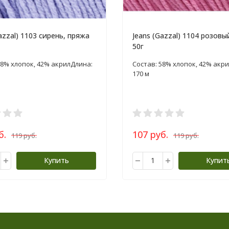
azzal) 1103 сирень, пряжа
Jeans (Gazzal) 1104 розовы
50г
58% хлопок, 42% акрил​ Длина:
Состав: 58% хлопок, 42% акрил
170 м
б.
107 руб.
119 руб.
119 руб.
Купить
Купит