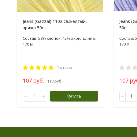
Jeans (Gazzal) 1102 св.желтый,
Jeans (G
пряжа 50г
50г
Состав: 58% хлопок, 42% акрил​ Длина:
Состав: 
170 м
170 м
1 отзыв
107 руб.
107 ру
119 руб.
Купить