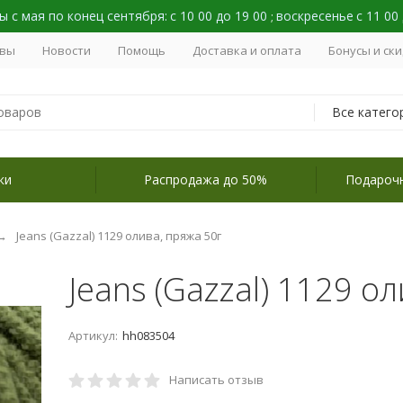
 с мая по конец сентября:
с 10 00 до 19 00
воскресенье
с 11 00
;
вы
Новости
Помощь
Доставка и оплата
Бонусы и ск
Все катего
ки
Распродажа до 50%
Подароч
Jeans (Gazzal) 1129 олива, пряжа 50г
Jeans (Gazzal) 1129 о
Артикул:
hh083504
Написать отзыв