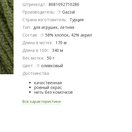
Штрихкод1:
8681092710286
Производитель:
Gazzal
Страна изготовитель:
Турция
Тип:
для игрушек, летняя
Состав:
58% хлопок, 42% акрил​
Длина в мотке:
170 м
Длина в 100г:
340 м
Вес мотка:
50 г
Цвет:
оливковый
Достоинства:
качественная
ровный окрас
нить без комочков
Все характеристики