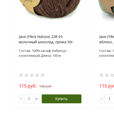
Java (Fibra Natura) 228-03
Java (Fi
молочный шоколад, пряжа 50г
яблоко,
Состав: 100% кенаф (гибискус
Состав: 
коноплёвый) Длина: 100 м
коноплёв
115 руб.
115 ру
128 руб.
Купить