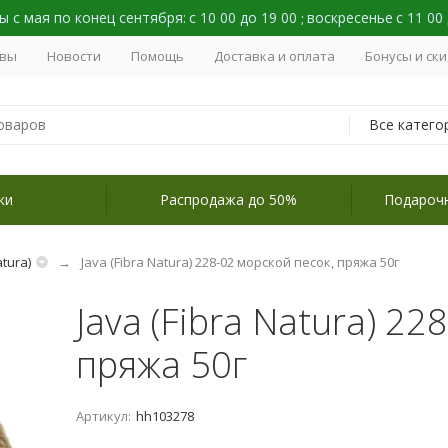
 с мая по конец сентября:
с 10 00 до 19 00
воскресенье
с 11 00
;
вы
Новости
Помощь
Доставка и оплата
Бонусы и ск
Все катего
ки
Распродажа до 50%
Подароч
atura)
Java (Fibra Natura) 228-02 морской песок, пряжа 50г
Java (Fibra Natura) 22
пряжа 50г
Артикул:
hh103278