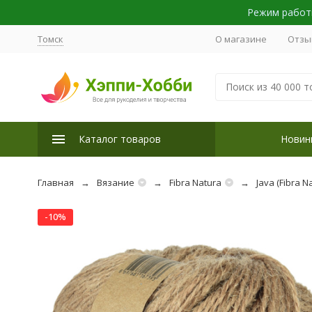
Режим работы
Томск
О магазине
Отзы
Каталог товаров
Новин
Главная
Вязание
Fibra Natura
Java (Fibra N
-10%