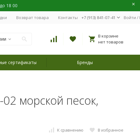
 до 18 00
идки
Возврат товара
Контакты
+7 (913) 841-07-41
Войти
/
В корзине
рии
нет товаров
ные сертификаты
Бренды
8-02 морской песок,
К сравнению
В избранное