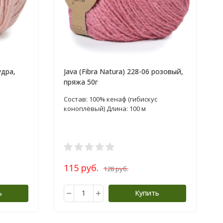
удра,
Java (Fibra Natura) 228-06 розовый,
пряжа 50г
Состав: 100% кенаф (гибискус
коноплёвый) Длина: 100 м
115 руб.
128 руб.
ь
Купить