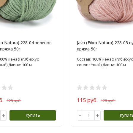
bra Natura) 228-04 зеленое
Java (Fibra Natura) 228-05 п
 пряжа 50г
пряжа 50г
100% кенаф (гибискус
Состав: 100% кенаф (гибискус
ый) Длина: 100 м
коноплёвый) Длина: 100 м
б.
115 руб.
128 руб.
128 руб.
Купить
Купит