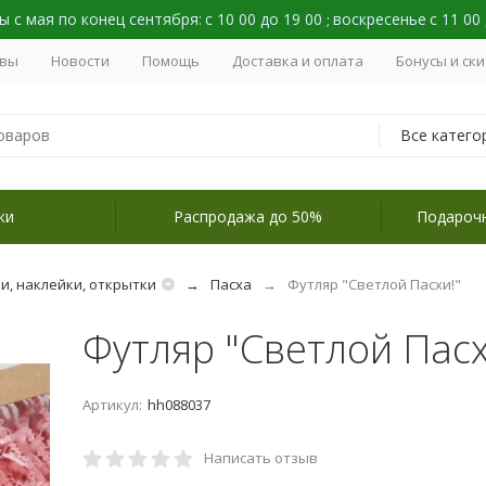
 с мая по конец сентября:
с 10 00 до 19 00
воскресенье
с 11 00
;
вы
Новости
Помощь
Доставка и оплата
Бонусы и ск
Все катего
ки
Распродажа до 50%
Подароч
и, наклейки, открытки
Пасха
Футляр "Светлой Пасхи!"
Футляр "Светлой Пасх
Артикул:
hh088037
Написать отзыв