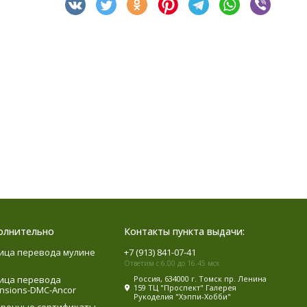
олнительно
Контакты пункта выдачи:
ица перевода мулине
+7 (913) 841-07-41
Ответим с 6.00 до 16.45 мск
ица перевода
Россия, 634000 г. Томск пр. Ленина
159 ТЦ "Проспект" Галерея
nsions-DMC-Ancor
Рукоделия "Хэппи-Хобби"