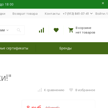
 до 18 00
идки
Возврат товара
Контакты
+7 (913) 841-07-41
Войти
/
В корзине
рии
нет товаров
ные сертификаты
Бренды
и!"
К сравнению
В избранное
8 руб.
10 руб.