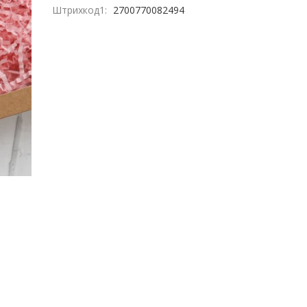
Штрихкод1:
2700770082494