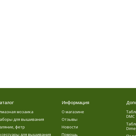
аталог
Информация
Доп
лмазная мозаика
О магазине
Табл
DMC
аборы для вышивания
Отзывы
Табл
аляние, фетр
Новости
Dime
ксессуары для вышивания
Помощь