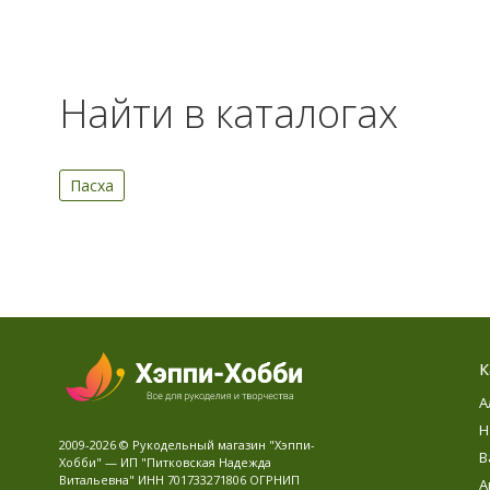
Найти в каталогах
Пасха
К
А
Н
2009-2026 © Рукодельный магазин "Хэппи-
В
Хобби" — ИП "Питковская Надежда
Витальевна" ИНН 701733271806 ОГРНИП
А