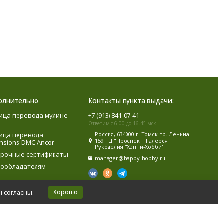
олнительно
Контакты пункта выдачи:
ица перевода мулине
+7 (913) 841-07-41
Ответим с 6.00 до 16.45 мск
ица перевода
Россия, 634000 г. Томск пр. Ленина
159 ТЦ "Проспект" Галерея
nsions-DMC-Ancor
Рукоделия "Хэппи-Хобби"
рочные сертификаты
manager@happy-hobby.ru
ообладателям
Хорошо
ы согласны.