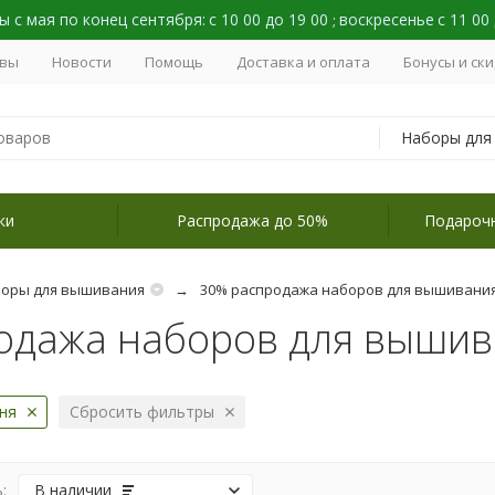
 с мая по конец сентября:
с 10 00 до 19 00
воскресенье
с 11 00
;
вы
Новости
Помощь
Доставка и оплата
Бонусы и ск
ки
Распродажа до 50%
Подароч
оры для вышивания
30% распродажа наборов для вышивани
одажа наборов для вышив
ня
Сбросить фильтры
:
В наличии