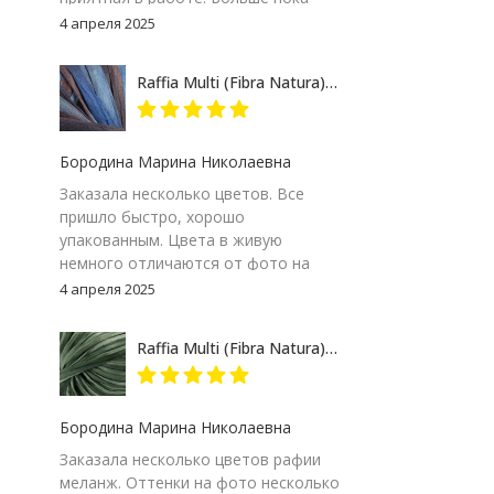
сказать не могу – посмотрим на
4 апреля 2025
результат. Но пока, ставлю твердую
пятерку и товару и продавцу за
Raffia Multi (Fibra Natura) 117-07 сине-серый, пряжа 35г
качество сопровождения заказа!
Бородина Марина Николаевна
Заказала несколько цветов. Все
пришло быстро, хорошо
упакованным. Цвета в живую
немного отличаются от фото на
экране компьютера, но мне
4 апреля 2025
понравились. Особенно 117-09.
Думаю, изделие получится
Raffia Multi (Fibra Natura) 117-24 зеленый меланж, пряжа 35г
интересным
Бородина Марина Николаевна
Заказала несколько цветов рафии
меланж. Оттенки на фото несколько