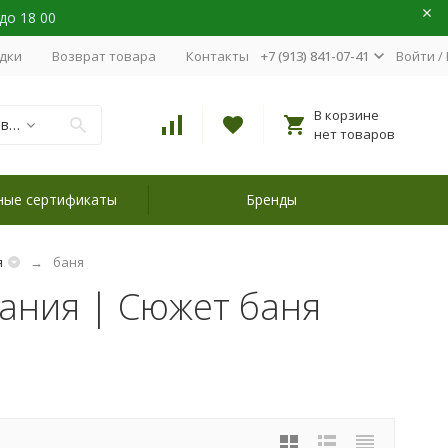
 до 18 00
идки
Возврат товара
Контакты
+7 (913) 841-07-41
Войти
/
В корзине
Наборы для вышивания
нет товаров
ные сертификаты
Бренды
я
баня
ания | Сюжет баня