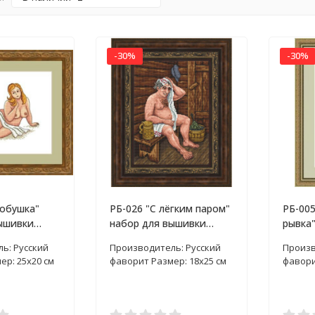
-30%
-30%
нобушка"
РБ-026 "С лёгким паром"
РБ-005
ышивки
набор для вышивки
рывка"
крестом
вышив
ь: Русский
Производитель: Русский
Произв
ер: 25х20 см
фаворит Размер: 18х25 см
фаворит