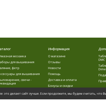
аталог
Информация
Доп
лмазная мозаика
О магазине
Табл
DMC
аборы для вышивания
Отзывы
Табл
аляние, фетр
Новости
Dime
ксессуары для вышивания
Помощь
Пода
ыловарение, свечи -
Доставка и оплата
Прав
иквидация
Бонусы и скидки
язание
e: это делает сайт лучше. Если продолжите, мы будем считать, что В
етское творчество