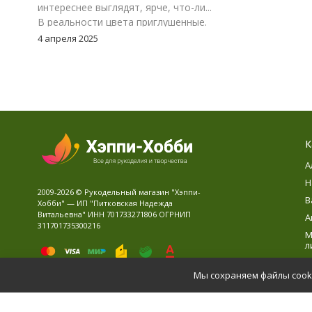
интереснее выглядят, ярче, что-ли...
В реальности цвета приглушенные.
Цвет 117-24, зеленый меланж. Мне
4 апреля 2025
очень понравился. Но, я думаю надо
взять к нему еще однотонный
зеленый, что бы можно было
замиксовать обе расцветки в
изделии.
К
А
Н
2009-2026 © Рукодельный магазин "Хэппи-
В
Хобби" — ИП "Питковская Надежда
Витальевна" ИНН 701733271806 ОГРНИП
А
311701735300216
М
л
В
Мы сохраняем файлы cooki
Д
Политика персональных данных
Карта сайта