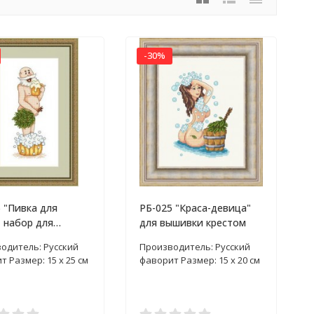
-30%
 "Пивка для
РБ-025 "Краса-девица"
 набор для
для вышивки крестом
ания крестом
одитель: Русский
Производитель: Русский
 Размер: 15 x 25 см
фаворит Размер: 15 х 20 см