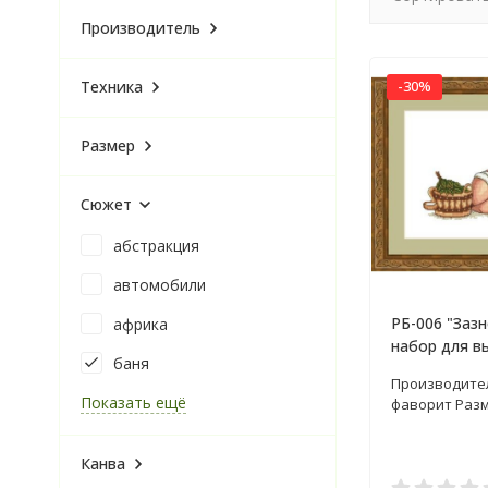
Производитель
Техника
-30%
Размер
Сюжет
абстракция
автомобили
РБ-006 "Заз
африка
набор для в
баня
крестом
Производител
Показать ещё
фаворит Разм
Канва