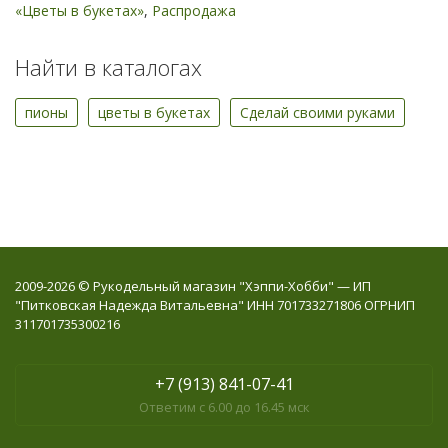
«Цветы в букетах»
,
Распродажа
Найти в каталогах
пионы
цветы в букетах
Сделай своими руками
2009-2026 © Рукодельный магазин "Хэппи-Хобби" — ИП
"Питковская Надежда Витальевна" ИНН 701733271806 ОГРНИП
311701735300216
+7 (913) 841-07-41
Ответим с 6.00 до 16.45 мск