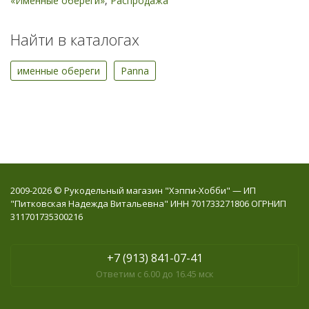
«Именные обереги»
,
Распродажа
Найти в каталогах
именные обереги
Panna
2009-2026 © Рукодельный магазин "Хэппи-Хобби" — ИП
"Питковская Надежда Витальевна" ИНН 701733271806 ОГРНИП
311701735300216
+7 (913) 841-07-41
Ответим с 6.00 до 16.45 мск