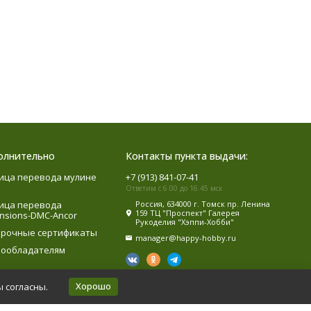
олнительно
Контакты пункта выдачи:
ица перевода мулине
+7 (913) 841-07-41
Ответим с 6.00 до 16.45 мск
ица перевода
Россия, 634000 г. Томск пр. Ленина
159 ТЦ "Проспект" Галерея
nsions-DMC-Ancor
Рукоделия "Хэппи-Хобби"
рочные сертификаты
manager@happy-hobby.ru
ообладателям
Хорошо
ы согласны.