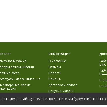
аталог
Информация
Доп
лмазная мозаика
О магазине
Табл
DMC
аборы для вышивания
Отзывы
Табл
аляние, фетр
Новости
Dime
ксессуары для вышивания
Помощь
Пода
ыловарение, свечи -
Доставка и оплата
Прав
иквидация
Бонусы и скидки
язание
e: это делает сайт лучше. Если продолжите, мы будем считать, что В
етское творчество