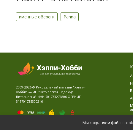
именные обереги
Panna
К
А
Н
2009-2026 © Рукодельный магазин "Хэппи-
В
Хобби" — ИП "Питковская Надежда
Витальевна" ИНН 701733271806 ОГРНИП
А
311701735300216
М
л
В
Мы сохраняем файлы cooki
Д
Политика персональных данных
Карта сайта