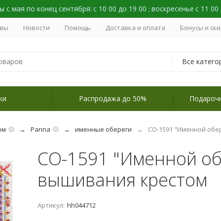
 с мая по конец сентября:
с 10 00 до 19 00
воскресенье
с 11 00
;
вы
Новости
Помощь
Доставка и оплата
Бонусы и ск
Все катего
ки
Распродажа до 50%
Подароч
ом
Panna
именные обереги
СО-1591 "Именной обе
СО-1591 "Именной об
вышивания крестом
Артикул:
hh044712