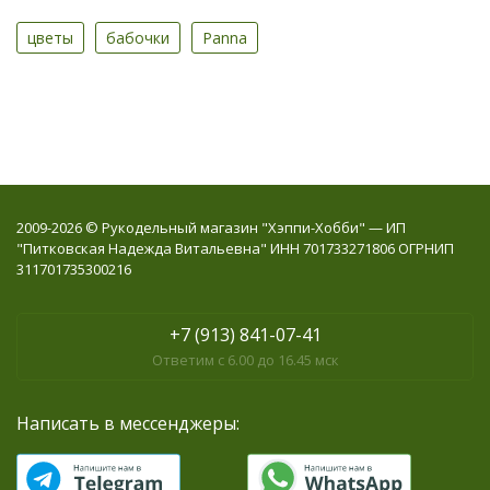
цветы
бабочки
Panna
2009-2026 © Рукодельный магазин "Хэппи-Хобби" — ИП
"Питковская Надежда Витальевна" ИНН 701733271806 ОГРНИП
311701735300216
+7 (913) 841-07-41
Ответим с 6.00 до 16.45 мск
Написать в мессенджеры: