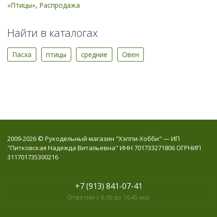
«Птицы»
,
Распродажа
Найти в каталогах
Пасха
птицы
средние
Овен
2009-2026 © Рукодельный магазин "Хэппи-Хобби" — ИП
"Питковская Надежда Витальевна" ИНН 701733271806 ОГРНИП
311701735300216
+7 (913) 841-07-41
Ответим с 6.00 до 16.45 мск