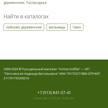
деревенские
,
Распродажа
Найти в каталогах
пейзажи деревенские
мельницы
Овен
2009-2026 © Рукодельный магазин "Хэппи-Хобби" — ИП
"Питковская Надежда Витальевна" ИНН 701733271806 ОГРНИП
311701735300216
+7 (913) 841-07-41
Ответим с 6.00 до 16.45 мск