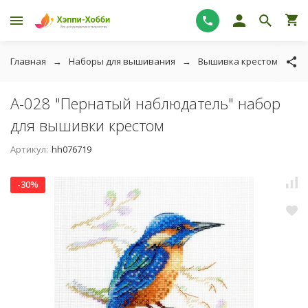
Главная
Наборы для вышивания
Вышивка крестом
М
А-028 "Пернатый наблюдатель" набор
для вышивки крестом
Артикул:
hh076719
-30%