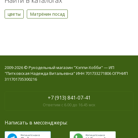
Найти в каталогах
цветы
Матрёнин посад
2009-2026 © Рукодельный магазин "Хэппи-Хобби" — ИП
"Питковская Надежда Витальевна" ИНН 701733271806 ОГРНИП
311701735300216
+7 (913) 841-07-41
Ответим с 6.00 до 16.45 мск
Написать в мессенджеры: