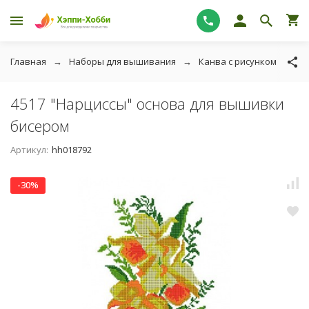
Главная
Наборы для вышивания
Канва с рисунком
Тк
4517 "Нарциссы" основа для вышивки
бисером
Артикул:
hh018792
-30%