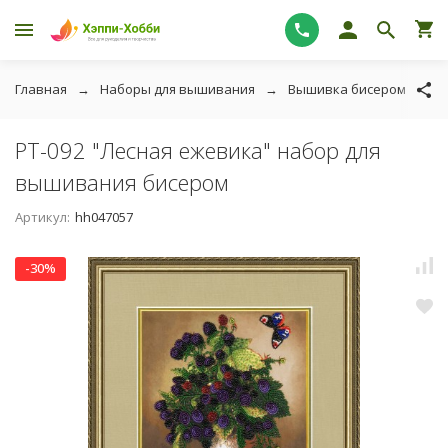
Главная
Наборы для вышивания
Вышивка бисером
П
РТ-092 "Лесная ежевика" набор для
вышивания бисером
Артикул:
hh047057
-30%