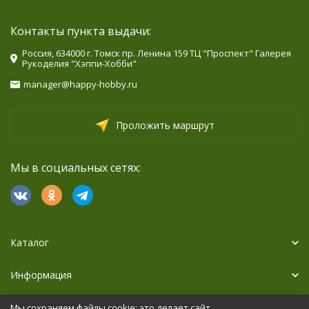
Контакты пункта выдачи:
Россия, 634000 г. Томск пр. Ленина 159 ТЦ "Проспект" Галерея
Рукоделия "Хэппи-Хобби"
manager@happy-hobby.ru
Проложить маршрут
Мы в социальных сетях:
Каталог
Информация
Дополнительно
Мы сохраняем файлы cookie: это делает сайт