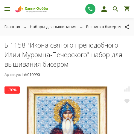
Главная
Наборы для вышивания
Вышивка бисером
И
Б-1158 "Икона святого преподобного
Илии Муромца-Печерского" набор для
вышивания бисером
Артикул:
hh010990
-30%