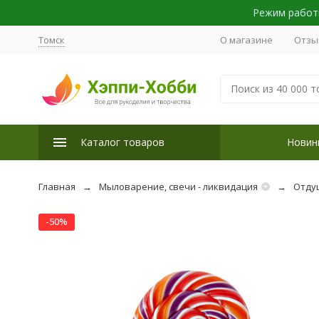
Режим работы
Томск
О магазине
Отзы
Каталог товаров
Новин
Главная
Мыловарение, свечи - ликвидация
Отду
-50%