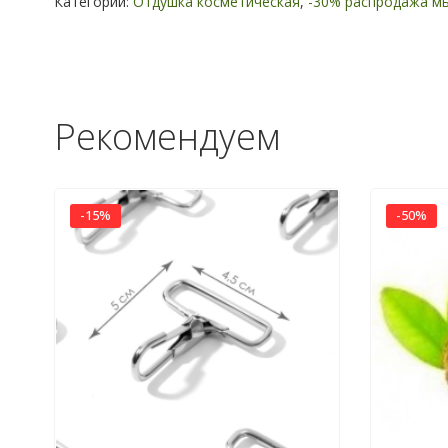
Категории:
Отдушка косметическая
,
-30% распродажа м
Рекомендуем
-15%
-50%