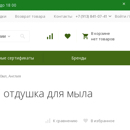
 до 18 00
идки
Возврат товара
Контакты
+7 (913) 841-07-41
Войти
/
В корзине
рии
нет товаров
ные сертификаты
Бренды
0мл, Англия
" отдушка для мыла
К сравнению
В избранное