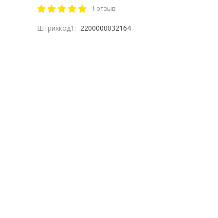
1 отзыв
Штрихкод1:
2200000032164