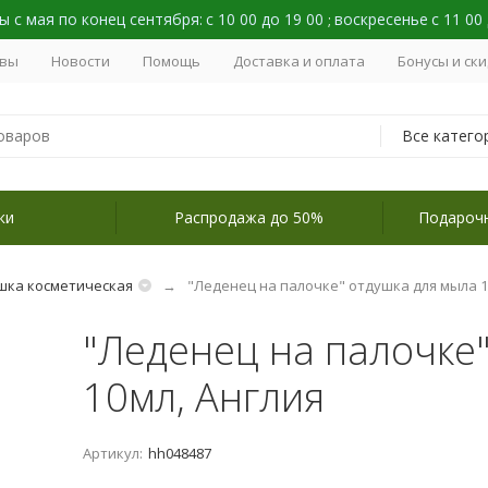
 с мая по конец сентября:
с 10 00 до 19 00
воскресенье
с 11 00
;
вы
Новости
Помощь
Доставка и оплата
Бонусы и ск
Все катего
ки
Распродажа до 50%
Подароч
шка косметическая
"Леденец на палочке" отдушка для мыла 1
"Леденец на палочке
10мл, Англия
Артикул:
hh048487