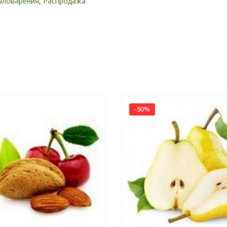
ыловарения
,
Распродажа
-50%