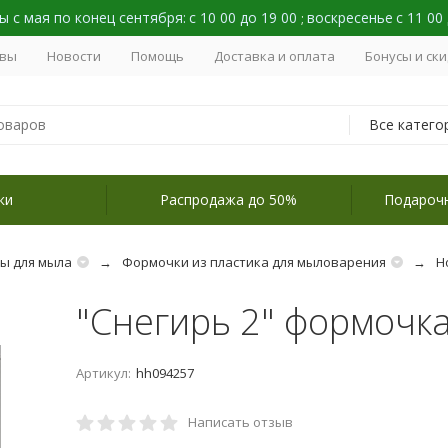
 с мая по конец сентября:
с 10 00 до 19 00
воскресенье
с 11 00
;
вы
Новости
Помощь
Доставка и оплата
Бонусы и ск
Все катего
ки
Распродажа до 50%
Подароч
ы для мыла
Формочки из пластика для мыловарения
Н
"Снегирь 2" формочк
Артикул:
hh094257
Написать отзыв