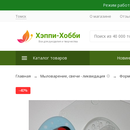
Режим работы
Томск
О магазине
Отзы
Каталог товаров
Новин
Главная
Мыловарение, свечи - ликвидация
Форм
-40%