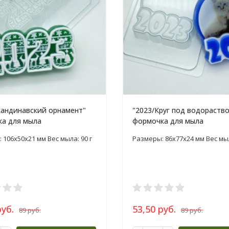
кандинавский орнамент"
"2023/Круг под водораств
а для мыла
формочка для мыла
 106x50x21 мм Вес мыла: 90 г
Размеры: 86x77x24 мм Вес мыл
руб.
53,50 руб.
89 руб.
89 руб.