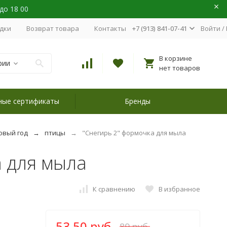
 до 18 00
идки
Возврат товара
Контакты
+7 (913) 841-07-41
Войти
/
В корзине
рии
нет товаров
ные сертификаты
Бренды
овый год
птицы
"Снегирь 2" формочка для мыла
а для мыла
К сравнению
В избранное
53,50 руб.
89 руб.