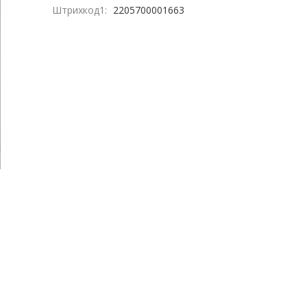
Штрихкод1:
2205700001663