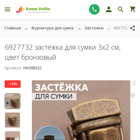
Главная
Фурнитура для сумок
Застежки
6927732 заст
6927732 застёжка для сумки 3х2 см,
цвет бронзовый
Артикул:
hh098332
-16%