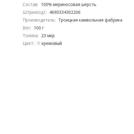
Состав:
100% мериносовая шерсть
Штрихкод1:
4690334302206
Производитель:
Троицкая камвольная фабрика
Вес:
100 г
Тонина:
23 мкр
Цвет:
кремовый