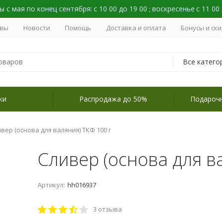
 с мая по конец сентября:
с 10 00 до 19 00
воскресенье
с 11 00
;
вы
Новости
Помощь
Доставка и оплата
Бонусы и ск
Все катего
ки
Распродажа до 50%
Подароч
вер (основа для валяния) ТКФ 100 г
Сливер (основа для в
Артикул:
hh016937
3 отзыва