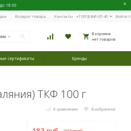
 до 18 00
идки
Возврат товара
Контакты
+7 (913) 841-07-41
Войти
/
В корзине
рии
нет товаров
ные сертификаты
Бренды
аляния) ТКФ 100 г
К сравнению
В избранное
183 руб.
203 руб.